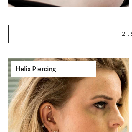
1
…
2
Helix Piercing