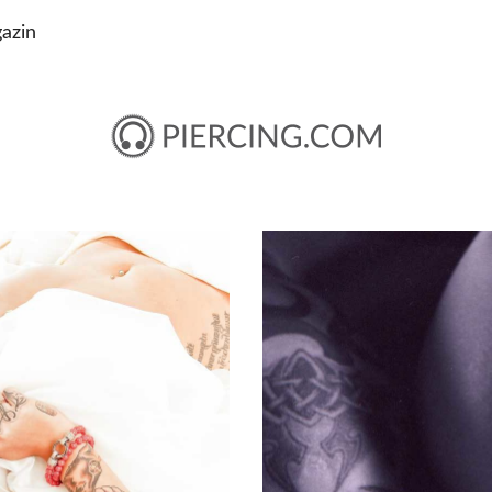
azin
OM