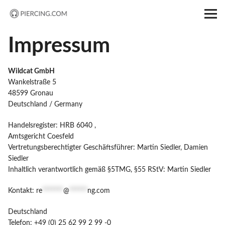
PIERCING.COM
Startseite
Impressum
Shop
Wildcat GmbH
Wankelstraße 5
Piercing ABC
48599 Gronau
Deutschland / Germany
Forum
Handelsregister: HRB 6040 ,
Amtsgericht Coesfeld
Vertretungsberechtigter Geschäftsführer: Martin Siedler, Damien
Magazin
Siedler
Inhaltlich verantwortlich gemäß §5TMG, §55 RStV: Martin Siedler
Kontakt:
re
*******
@
******
ng.com
Deutschland
Telefon: +49 (0) 25 62 99 2 99 -0