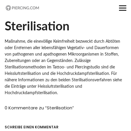
PIERCING.COM
Startseite
Sterilisation
Shop
Maßnahme, die einevöllige Keimfreiheit bezweckt durch Abtöten
oder Entfernen aller lebensfähigen Vegetativ- und Dauerformen
Piercing ABC
von pathogenen und apathogenen Mikroorganismen in Stoffen,
Zubereitungen oder an Gegenständen. Zulässige
Sterilisationsmethoden im Tattoo- und Piercingstudio sind die
Forum
Heissluftsterilisation und die Hochdruckdampfsterilisation. Für
nähere Informationen zu den beiden Sterilisationsverfahren siehe
Magazin
die Einträge unter Heissluftsterilisation und
Hochdruckdampfsterilisation.
0 Kommentare zu “
Sterilisation
”
SCHREIBE EINEN KOMMENTAR