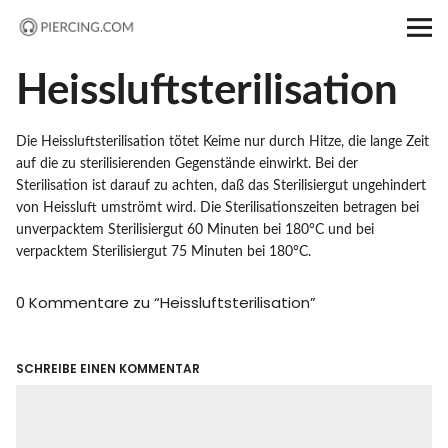
PIERCING.COM
Startseite
Heissluftsterilisation
Shop
Die Heissluftsterilisation tötet Keime nur durch Hitze, die lange Zeit
auf die zu sterilisierenden Gegenstände einwirkt. Bei der
Piercing ABC
Sterilisation ist darauf zu achten, daß das Sterilisiergut ungehindert
von Heissluft umströmt wird. Die Sterilisationszeiten betragen bei
unverpacktem Sterilisiergut 60 Minuten bei 180°C und bei
Forum
verpacktem Sterilisiergut 75 Minuten bei 180°C.
Magazin
0 Kommentare zu “
Heissluftsterilisation
”
SCHREIBE EINEN KOMMENTAR