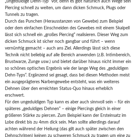
„ungeduldige Dehn-Typ“ vor, denn es gibt natürlich auch Wege sein
Piercing schnell zu weiten, um dann dicken Schmuck, Plugs oder
Tunnels zu tragen.
Durch das Punchen (Herausstanzen von Gewebe) zum Beispiel
oder dem einfachen Einschneiden des Gewebes mit einem Skalpell
lässt sich schnell ein „großes Piercing“ realisieren. Dieser Weg zum
dicken Schmuck ist sicher noch gangbar und führt – wenn
vernünftig gemacht – auch ans Ziel. Allerdings lässt sich diese
Technik nicht beliebig auf alle Bereich anwenden (z.B. Intimbereich,
Brustwarze, Zunge usw.) und bietet darüber hinaus nicht immer ein
so schönes optisches Ergebnis wie der lange Weg des „geduldigen
Dehn-Typs“. Ergänzend sei gesagt, dass bei diesen Methoden meist
ein ausgeprägteres Narbengewebe entsteht, was ein weiteres
Dehnen über den erreichten Status-Quo hinaus erheblich
erschwert.
Für den ungeduldigen Typ kann es aber auch sinnvoll sein – für ein
späteres „geduldiges Dehnen“ – einige Piercings gleich in einer
größeren Stärke zu piercen. Zum Beispiel kann der Ersteinsatz im
Lobe direkt bis zu 4mm dick sein. Man sollte allerdings darauf
achten während der Heilung (das gilt auch später zwischen den
Dehnschritten) keinen zu schweren Schmuck zu tragen um eine zu