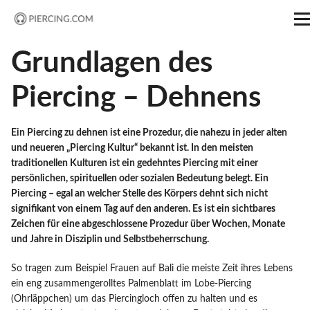
PIERCING.COM
Startseite
Grundlagen des
Piercing – Dehnens
Shop
Piercing ABC
Ein Piercing zu dehnen ist eine Prozedur, die nahezu in jeder alten
und neueren „Piercing Kultur“ bekannt ist. In den meisten
traditionellen Kulturen ist ein gedehntes Piercing mit einer
Forum
persönlichen, spirituellen oder sozialen Bedeutung belegt. Ein
Piercing – egal an welcher Stelle des Körpers dehnt sich nicht
Magazin
signifikant von einem Tag auf den anderen. Es ist ein sichtbares
Zeichen für eine abgeschlossene Prozedur über Wochen, Monate
und Jahre in Disziplin und Selbstbeherrschung.
So tragen zum Beispiel Frauen auf Bali die meiste Zeit ihres Lebens
ein eng zusammengerolltes Palmenblatt im Lobe-Piercing
(Ohrläppchen) um das Piercingloch offen zu halten und es