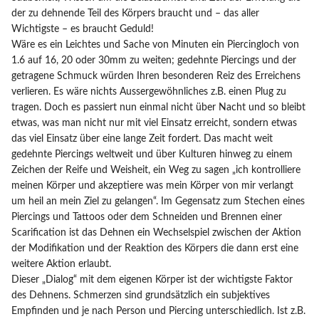
der zu dehnende Teil des Körpers braucht und – das aller
Wichtigste – es braucht Geduld!
Wäre es ein Leichtes und Sache von Minuten ein Piercingloch von
1.6 auf 16, 20 oder 30mm zu weiten; gedehnte Piercings und der
getragene Schmuck würden Ihren besonderen Reiz des Erreichens
verlieren. Es wäre nichts Aussergewöhnliches z.B. einen Plug zu
tragen. Doch es passiert nun einmal nicht über Nacht und so bleibt
etwas, was man nicht nur mit viel Einsatz erreicht, sondern etwas
das viel Einsatz über eine lange Zeit fordert. Das macht weit
gedehnte Piercings weltweit und über Kulturen hinweg zu einem
Zeichen der Reife und Weisheit, ein Weg zu sagen „ich kontrolliere
meinen Körper und akzeptiere was mein Körper von mir verlangt
um heil an mein Ziel zu gelangen“. Im Gegensatz zum Stechen eines
Piercings und Tattoos oder dem Schneiden und Brennen einer
Scarification ist das Dehnen ein Wechselspiel zwischen der Aktion
der Modifikation und der Reaktion des Körpers die dann erst eine
weitere Aktion erlaubt.
Dieser „Dialog“ mit dem eigenen Körper ist der wichtigste Faktor
des Dehnens. Schmerzen sind grundsätzlich ein subjektives
Empfinden und je nach Person und Piercing unterschiedlich. Ist z.B.